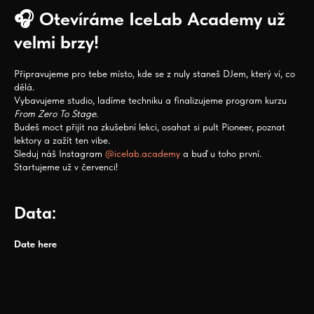
🎧 Otevíráme IceLab Academy už
velmi brzy!
Připravujeme pro tebe místo, kde se z nuly staneš DJem, který ví, co
dělá.
Vybavujeme studio, ladíme techniku a finalizujeme program kurzu
From Zero To Stage
.
Budeš moct přijít na zkušební lekci, osahat si pult Pioneer, poznat
lektory a zažít ten vibe.
Sleduj náš Instagram
@icelab.academy
a buď u toho první.
Startujeme už v červenci!
Data:
Date here